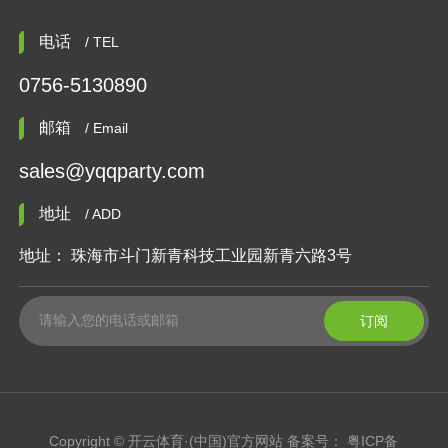
电话
/ TEL
0756-5130890
邮箱
/ Email
sales@yqqparty.com
地址
/ ADD
地址： 珠海市斗门新青科技工业园新青六路3号
订阅
Copyright ©
开云体育·(中国)官方网站 备案号： 粤ICP备