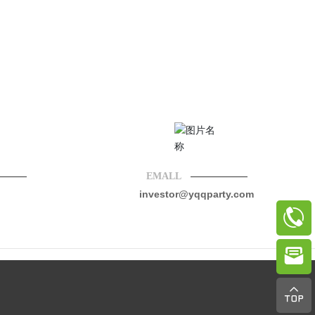
EMALL
investor@yqqparty.com


