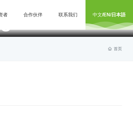
中文
/EN/日本語
资者
合作伙伴
联系我们
ns
首页