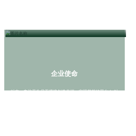
企业使命
对内：专注于为员工搭建创造幸福，实现梦想的平台！ 对
外：专注于为客户提供满意出色的产品，为客户增值，为
社会承担更大的责任！