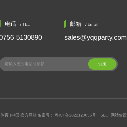
电话
邮箱
/ TEL
/ Email
0756-5130890
sales@yqqparty.com
订阅
体育·(中国)官方网站 备案号： 粤ICP备2022120036号
SEO
网站建设