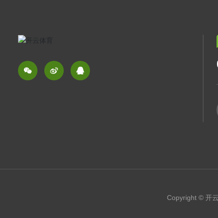



Copyright ©
开云