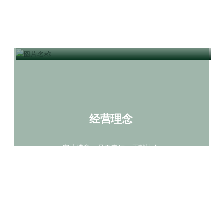
经营理念
客户满意、员工幸福、贡献社会