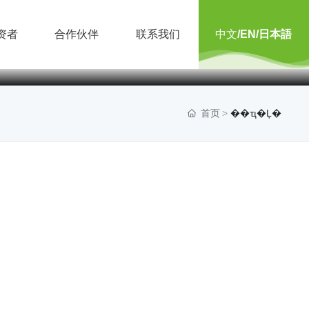
中文
/EN/日本語
资者
合作伙伴
联系我们
首页
��ҵ�Ļ�