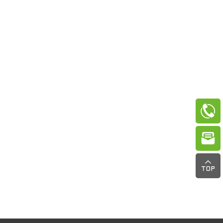


