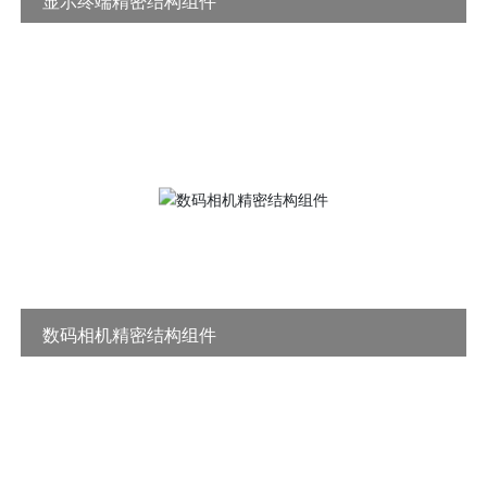
显示终端精密结构组件
合作伙伴
主要应用于智能电视、教育显示、办公显示、电竞显示，医疗显示、健身显示等产品，主要作用是固定显示设备的光学模组，作为显示屏及背板的关键结构物料之一，同时兼顾显示设备外观装饰功效及个性化；产品的内形尺寸和平面度对于显示屏幕的组装效果有着重要影响，有助于改善显示设备的整机漏光，光斑等显示不良情况，产品的平面度和壁厚对于整体结构物料和屏幕浑然一体，实现沉浸式体验感有着重要影响。
联系我们
数码相机精密结构组件
主要应用于数码相机的镜头和按钮，产品作为直接影响到拍摄成像质量的关键部件之一，严格满足客户对产品精度及精密光学部件装配的高标准需求，对于变焦和调整焦距有着重要影响，开云体育所供产品精度可达到±0.005mm；