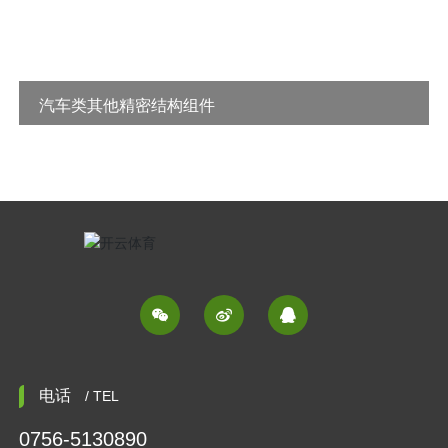
汽车类其他精密结构组件
作为装配于电池模组内部的电连接结构件，实现电芯间的串并联、高压大电流的传输、温度信号采集传输、电压信号采集传输，产品结构轻薄、集成度高，有利于提升电池包成组效率和空间利用率，具有客户安装方便、共用性强等优点。



电话
/ TEL
0756-5130890