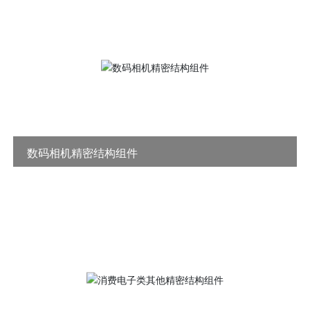
数码相机精密结构组件
主要应用于数码相机的镜头和按钮，产品作为直接影响到拍摄成像质量的关键部件之一，严格满足客户对产品精度及精密光学部件装配的高标准需求，对于变焦和调整焦距有着重要影响，开云体育所供产品精度可达到±0.005mm；