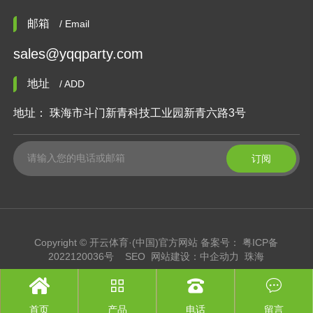
邮箱
/ Email
sales@yqqparty.com
地址
/ ADD
地址： 珠海市斗门新青科技工业园新青六路3号
订阅
Copyright ©
开云体育·(中国)官方网站 备案号： 粤ICP备
2022120036号
SEO
网站建设：中企动力 珠海




首页
产品
电话
留言