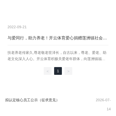
2022-09-21
与爱同行，助力养老！开云体育爱心捐赠莲洲镇社会福利中心
扶老养老传家久,尊老敬老世泽长，自古以来，尊老、爱老、助
老文化深入人心。开云体育积极关爱老年群体，向莲洲镇福利
中心定向捐赠爱心资金10万元，用于支持福利中心南院房屋设
1
施升级改造，改善居住环境及养老设施，提升居住质量，提高
<
>
特困老人的幸福感和获得感。
拟认定核心员工公示（征求意见）
2026-07-
14