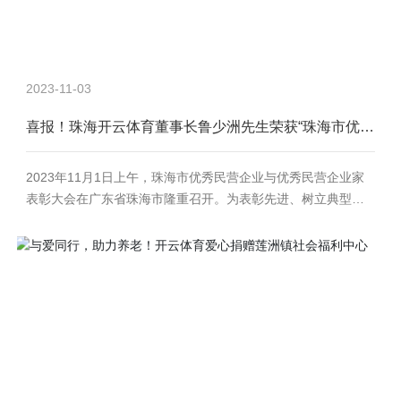
2023-11-03
喜报！珠海开云体育董事长鲁少洲先生荣获“珠海市优秀民营企业家”荣誉称号
2023年11月1日上午，珠海市优秀民营企业与优秀民营企业家
表彰大会在广东省珠海市隆重召开。为表彰先进、树立典型，
集中展示珠海市民营企业和民营企业家的时代风貌，市委、市
政府隆重表彰为我市经济社会发展作出重要贡献的优秀民营企
业和优秀民营企业家代表并授予荣誉称号。