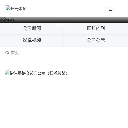
News
新闻中心
网站首页
公司新闻
画册内刊
影像视频
公司公示
关于开云体育
首页
创新中心
产品中心
新闻中心
投资者